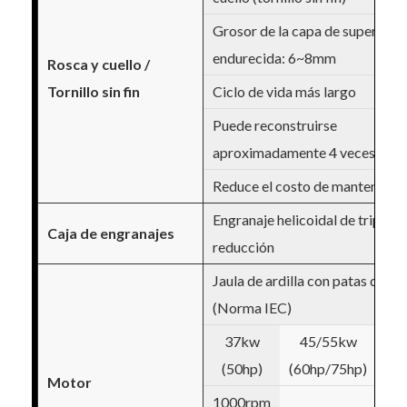
Grosor de la capa de superficie
endurecida: 6~8mm
Rosca y cuello /
Tornillo sin fin
Ciclo de vida más largo
Puede reconstruirse
aproximadamente 4 veces
Reduce el costo de mantenimie
Engranaje helicoidal de triple
Caja de engranajes
reducción
Jaula de ardilla con patas de m
(Norma IEC)
37kw
45/55kw
5
(50hp)
(60hp/75hp)
(
Motor
1000rpm
10