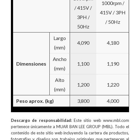
1000rpm /
/ 415V /
/4
415V / 3PH
3PH /
3
/ 50Hz
50Hz
5
Largo
4,090
4,180
4
(mm)
Ancho
Dimensiones
1,100
1,190
1
(mm)
Alto
1,200
1,220
1
(mm)
Peso aprox. (kg)
3,800
4,000
4
Descargo de responsabilidad:
Este sitio web www.mbl.com
pertenece únicamente a MUAR BAN LEE GROUP (MBL). Todo el
contenido de este sitio web incluyendo la cartera de productos,
fotografías y diseños son trabajos originales que pertenecen al