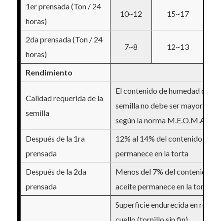
1er prensada (Ton / 24
10~12
15~17
2
horas)
2da prensada (Ton / 24
7~8
12~13
1
horas)
Rendimiento
El contenido de humedad de la
Calidad requerida de la
semilla no debe ser mayor a 7%
semilla
según la norma M.E.O.M.A.
Después de la 1ra
12% al 14% del contenido de ac
prensada
permanece en la torta
Después de la 2da
Menos del 7% del contenido de
prensada
aceite permanece en la torta
Superficie endurecida en rosca 
cuello (tornillo sin fin)