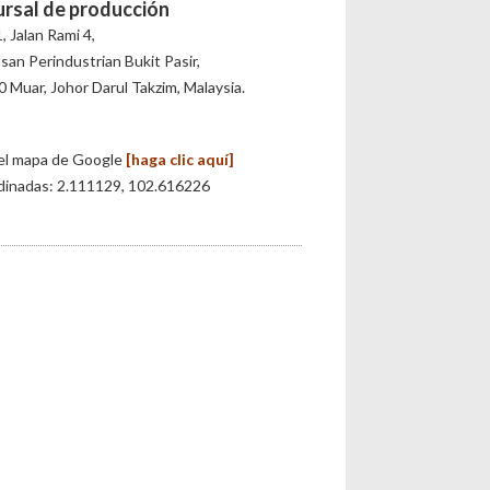
ursal de producción
, Jalan Rami 4,
an Perindustrian Bukit Pasir,
 Muar, Johor Darul Takzim, Malaysia.
el mapa de Google
[haga clic aquí]
dinadas: 2.111129, 102.616226