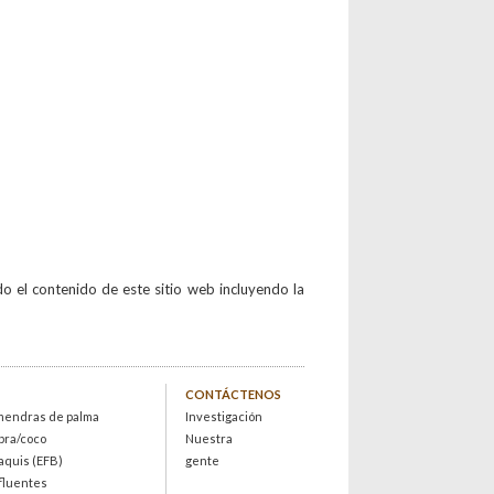
l contenido de este sitio web incluyendo la
CONTÁCTENOS
lmendras de palma
Investigación
opra/coco
Nuestra
aquis (EFB)
gente
efluentes