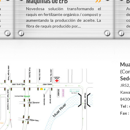
Máquinas de EFB
B
a
Novedosa solución transformando el
Av
e
raquis en fertilzante orgánico / compost y
d
s
aumentando la producción de aceite. La
c
y
fibra de raquis producido por....
de
Mua
(Co
Sed
JR52,
Kawas
84300
Tel :
Fax :