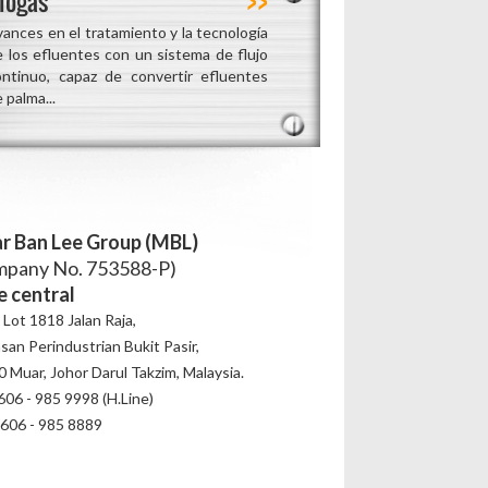
iogas
ances en el tratamiento y la tecnología
e los efluentes con un sistema de flujo
ontinuo, capaz de convertir efluentes
 palma...
r Ban Lee Group (MBL)
mpany No. 753588-P)
e central
 Lot 1818 Jalan Raja,
an Perindustrian Bukit Pasir,
 Muar, Johor Darul Takzim, Malaysia.
606 - 985 9998 (H.Line)
606 - 985 8889