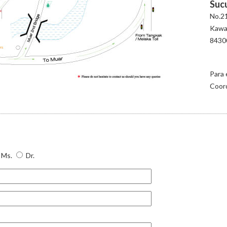
Suc
No.21
Kawas
84300
Para 
Coor
Ms.
Dr.