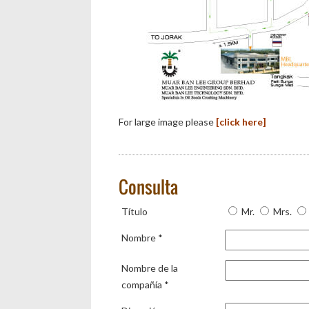
For large image please
[click here]
Consulta
Título
Mr.
Mrs.
Nombre *
Nombre de la
compañía *