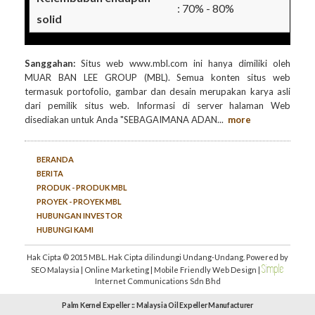
: 70% - 80%
solid
Sanggahan:
Situs web www.mbl.com ini hanya dimiliki oleh
MUAR BAN LEE GROUP (MBL). Semua konten situs web
termasuk portofolio, gambar dan desain merupakan karya asli
dari pemilik situs web. Informasi di server halaman Web
disediakan untuk Anda "SEBAGAIMANA ADAN
...
more
BERANDA
BERITA
PRODUK - PRODUK MBL
PROYEK - PROYEK MBL
HUBUNGAN INVESTOR
HUBUNGI KAMI
Hak Cipta © 2015 MBL. Hak Cipta dilindungi Undang-Undang. Powered by
S
i
mple
SEO Malaysia
|
Online Marketing
|
Mobile Friendly Web Design
|
Internet Communications Sdn Bhd
Palm Kernel Expeller :: Malaysia Oil Expeller Manufacturer